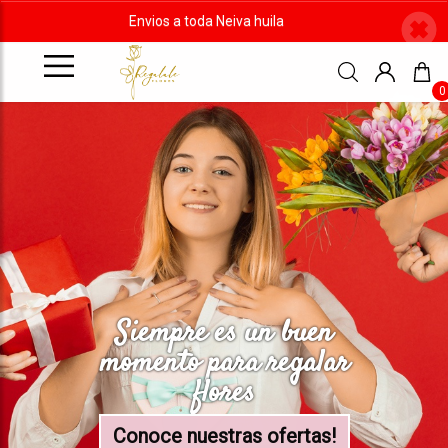
Envios a toda Neiva huila
0
Siempre es un buen
momento para regalar
flores
Conoce nuestras ofertas!