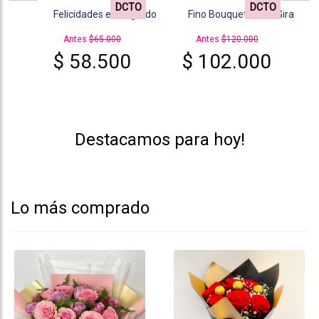
DCTO
DCTO
o Bouquet de 10 Girasoles
Bouquet 4 girasoles
Ramo 3 girasol
ntes
$120.000
Antes
$65.000
Antes
$50.00
102.000
$ 58.500
$ 42.5
Destacamos para hoy!
Lo más comprado