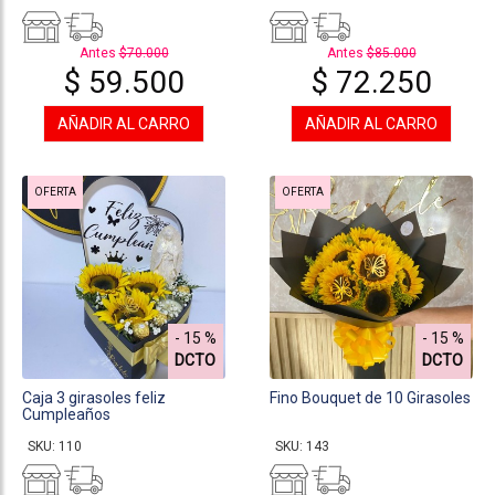
Antes
$70.000
Antes
$85.000
$ 59.500
$ 72.250
AÑADIR AL CARRO
AÑADIR AL CARRO
OFERTA
OFERTA
- 15 %
- 15 %
DCTO
DCTO
Caja 3 girasoles feliz
Fino Bouquet de 10 Girasoles
Cumpleaños
SKU: 110
SKU: 143