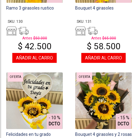
Ramo 3 girasoles rustico
Bouquet 4 girasoles
SKU: 130
SKU: 131
Antes
$50.000
Antes
$65.000
$ 42.500
$ 58.500
AÑADIR AL CARRO
AÑADIR AL CARRO
OFERTA
OFERTA
- 10 %
- 15 %
DCTO
DCTO
Felicidades en tu grado
Bouquet 4 girasoles y 2 rosas