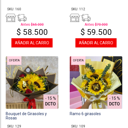
SKU: 160
SKU: 112
Antes
$65.000
Antes
$70.000
$ 58.500
$ 59.500
AÑADIR AL CARRO
AÑADIR AL CARRO
OFERTA
OFERTA
- 15 %
- 15 %
DCTO
DCTO
Bouquet de Girasoles y
Ramo 6 girasoles
Rosas
SKU: 129
SKU: 109