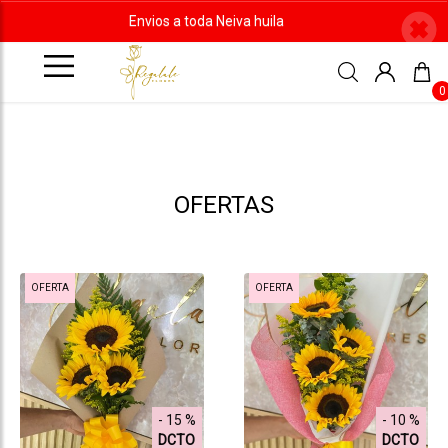
Envios a toda Neiva huila
0
OFERTAS
OFERTA
OFERTA
- 15 %
- 10 %
DCTO
DCTO